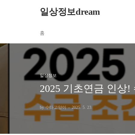
본문 바로가기
일상정보dream
홈
일상정보
2025 기초연금 인상
by 수다고양이
2025. 5. 23.