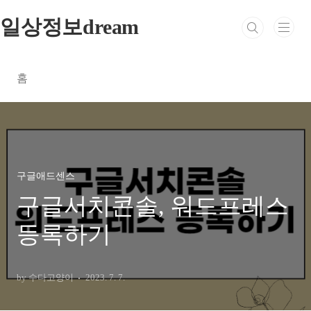
본문 바로가기
일상정보dream
홈
구글애드센스
구글서치콘솔, 워드프레스
등록하기
by 수다고양이
2023. 7. 7.